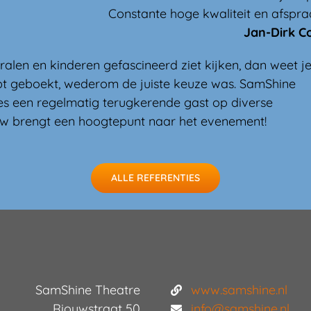
Constante hoge kwaliteit en afspra
Jan-Dirk C
alen en kinderen gefascineerd ziet kijken, dan weet j
bt geboekt, wederom de juiste keuze was. SamShine
ies een regelmatig terugkerende gast op diverse
w brengt een hoogtepunt naar het evenement!
ALLE REFERENTIES
SamShine Theatre
www.samshine.nl
Riouwstraat 50
info@samshine.nl