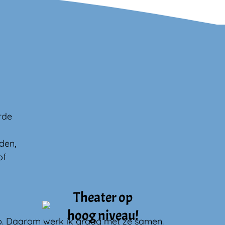
rde
den,
of
Theater op
hoog niveau!
top. Daarom werk ik graag met ze samen.