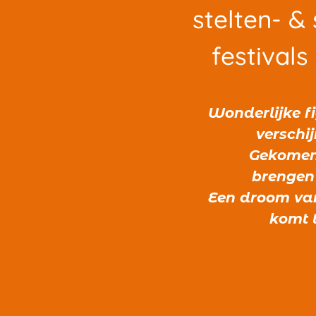
stelten- &
festival
Wonderlijke f
verschij
Gekomen 
brengen 
Een droom van
komt 