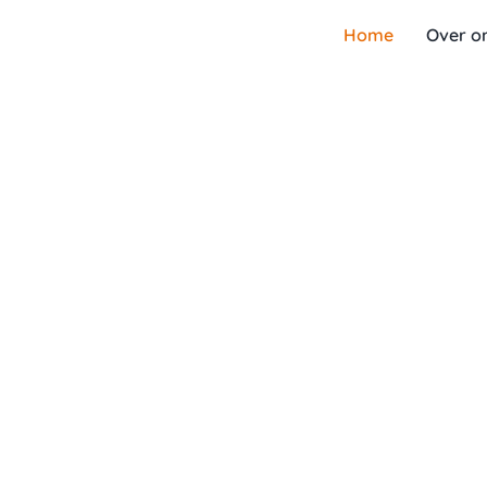
Ga
Home
Over o
naar
inhoud